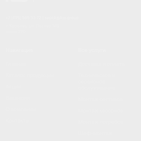
+7 (495) 565 33 72
|
septik@kzs.group
г. Королёв, ул. Лесная 14Б,
офис 770
Навигация
Все услуги
Главная
Доставка и оплата
Каталог продукции
Техническое и
сервисное
Акции
обслуживание
Вакансии
Монтаж септиков
О компании
Монтаж кессонов
Контакты
Монтаж погребов
Шеф-монтаж