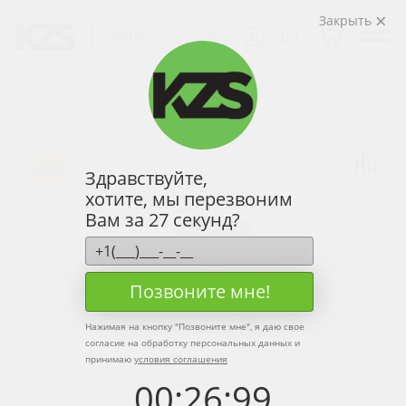
Закрыть
Главная
Каталог продукции
Кессоны
Кессоны ТОПО
-10%
Здравствуйте,
хотите, мы перезвоним
Вам за 27 секунд?
Позвоните мне!
Нажимая на кнопку "
Позвоните мне
", я даю свое
согласие на обработку персональных данных и
принимаю
условия соглашения
00
:
26
:
99