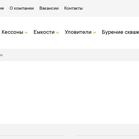
ие
О компании
Вакансии
Контакты
Кессоны
Емкости
Уловители
Бурение сква
рь