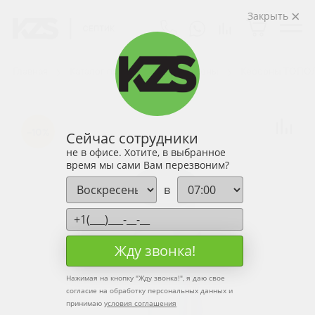
Закрыть
Главная
Каталог продукции
Кессоны
Кессоны ТОПО
-10%
Сейчас сотрудники
не в офисе. Хотите, в выбранное
время мы сами Вам перезвоним?
в
Жду звонка!
Нажимая на кнопку "
Жду звонка!
", я даю свое
согласие на обработку персональных данных и
принимаю
условия соглашения