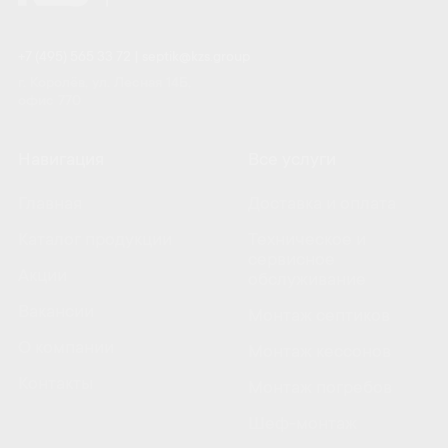
+7 (495) 565 33 72
|
septik@kzs.group
г. Королёв, ул. Лесная 14Б,
офис 770
Навигация
Все услуги
Главная
Доставка и оплата
Каталог продукции
Техническое и
сервисное
Акции
обслуживание
Вакансии
Монтаж септиков
О компании
Монтаж кессонов
Контакты
Монтаж погребов
Шеф-монтаж