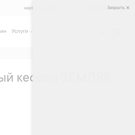
Закрыть
septik@kzs.group
+7 (495) 565 33 72
жин
Услуги
ый кессон ЗЕМЛЯК