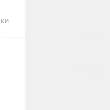
ики
)
Ø 1800х2000
Земляк
170
Полипропилен
1800