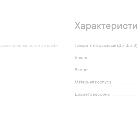
Характерист
нашими специалистами и шеф-
Габаритные размеры (Д х Ш х В
Бренд
Вес, кг
Материал корпуса
Диаметр кессона