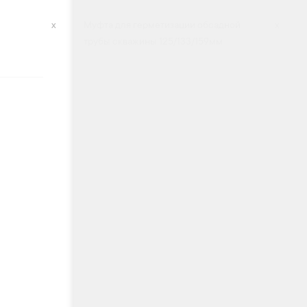
х
Муфта для герметизации обсадной
х
трубы скважины 125/133/159мм