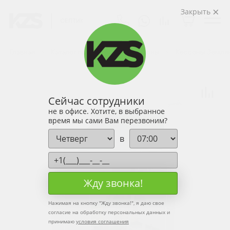
Закрыть
Главная
Каталог продукции
Кессоны
Кессоны Земля
Сейчас сотрудники
не в офисе. Хотите, в выбранное
время мы сами Вам перезвоним?
в
Жду звонка!
Нажимая на кнопку "
Жду звонка!
", я даю свое
согласие на обработку персональных данных и
принимаю
условия соглашения