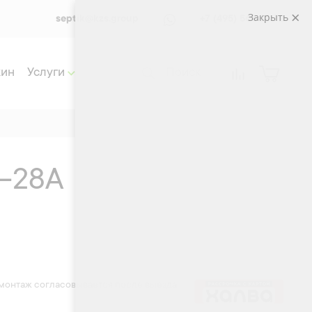
Закрыть
septik@kzs.group
+7 (495) 565 33 72
жин
Услуги
-28A
 монтаж согласовывается после выезда