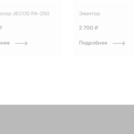
ссор JECOD PA-250
Эжектор
₽
2 700 ₽
бнее
Подробнее