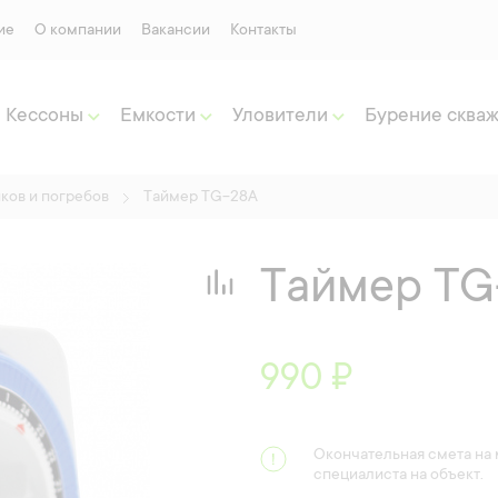
ие
О компании
Вакансии
Контакты
Кессоны
Емкости
Уловители
Бурение сква
ков и погребов
Таймер TG-28A
Таймер TG
990 ₽
Окончательная смета на
специалиста на объект.