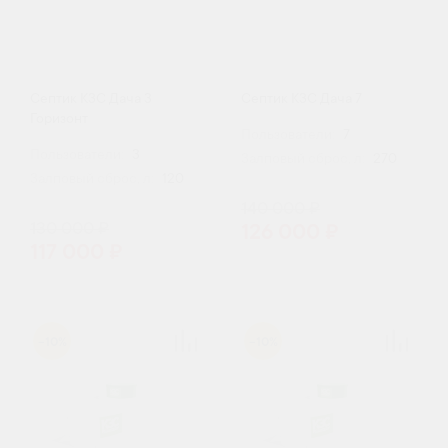
Септик КЗС Дача 3
Септик КЗС Дача 7
Горизонт
Пользователи:
7
Пользователи:
3
Залповый сброс, л:
270
Залповый сброс, л:
120
140 000 ₽
130 000 ₽
126 000 ₽
117 000 ₽
-10%
-10%