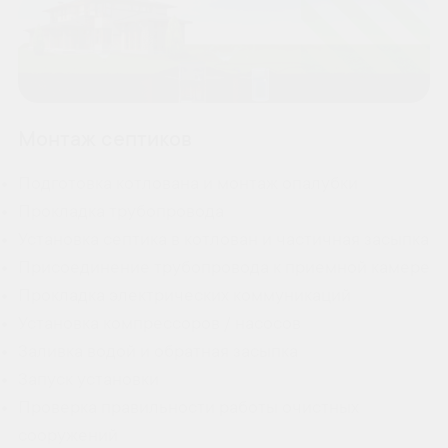
Монтаж септиков
Подготовка котлована и монтаж опалубки
Прокладка трубопровода
Установка септика в котлован и частичная засыпка
Присоединение трубопровода к приемной камере
Прокладка электрических коммуникаций
Установка компрессоров / насосов
Заливка водой и обратная засыпка
Запуск установки
Проверка правильности работы очистных
сооружений