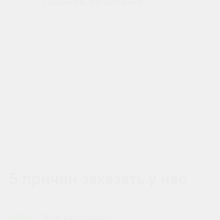
Позвонить по телефону
03.
Позвоните по любому телефону,
указанному на сайте: после уточнения
всех деталей мы согласуем дату
выезда специалиста
5 причин заказать у нас
Всё включено