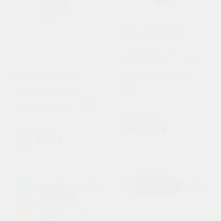
Септик Альта Био 3
Пользователи:
3
Залповый сброс, л:
120
Производительность (л/
Септик КЗС Дача 20
сутки):
600
Пользователи:
20
Залповый сброс, л:
1000
132 500 ₽
106 000 ₽
255 000 ₽
229 500 ₽
98
98
-10%