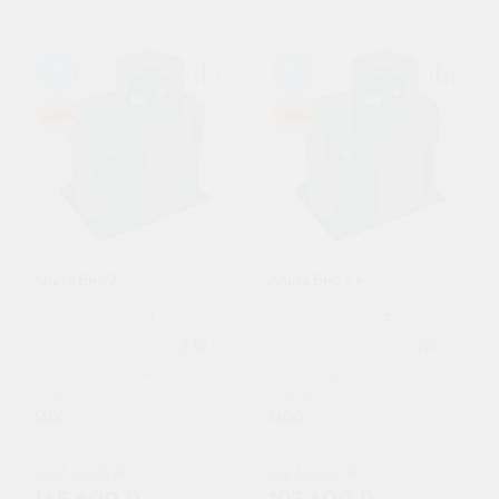
98
98
-20%
-20%
Альта Био 7
Альта Био 7 +
Пользователи:
7
Пользователи:
7
Залповый сброс, л:
270
Залповый сброс, л:
270
Производительность (л/
Производительность (л/
сутки):
сутки):
1400
1400
207 000 ₽
247 000 ₽