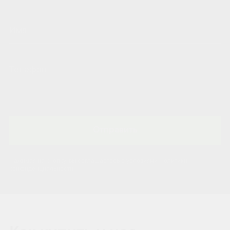
Отправить
Нажимая на кнопку, вы соглашаетесь с условиями Политики
конфиденциальности.