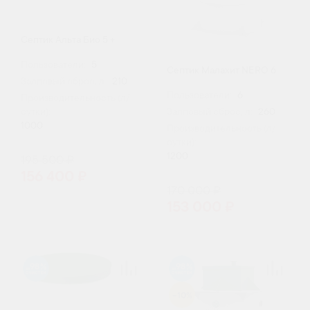
Септик Альта Био 5 +
Пользователи:
5
Септик Малахит NERO 6
Залповый сброс, л:
210
Пользователи:
6
Производительность (л/
сутки):
Залповый сброс, л:
260
1000
Производительность (л/
сутки):
1200
195 500 ₽
156 400 ₽
170 000 ₽
153 000 ₽
98
98
-10%