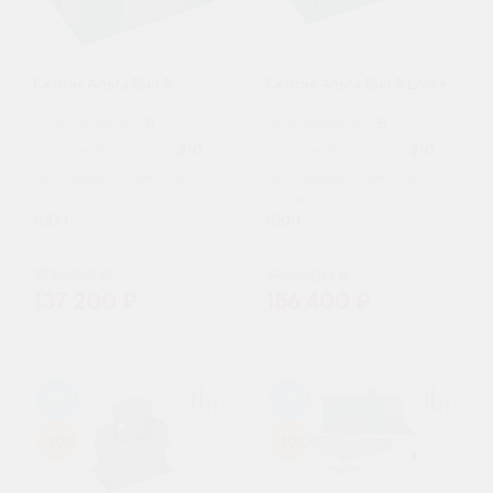
Септик Альта Био 5
Септик Альта Био 5 Low +
Пользователи:
5
Пользователи:
5
Залповый сброс, л:
210
Залповый сброс, л:
210
Производительность (л/
Производительность (л/
сутки):
сутки):
1000
1000
171 500 ₽
195 500 ₽
137 200 ₽
156 400 ₽
98
98
-20%
-10%