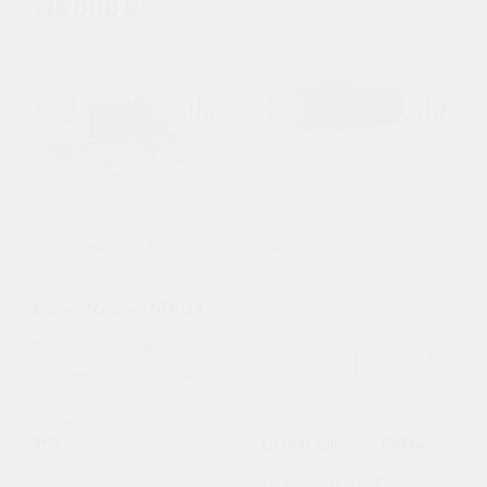
135 000 ₽
98
98
-10%
Септик Малахит NERO 4
Пользователи:
4
Залповый сброс, л:
180
Производительность (л/
сутки):
Септик Евролос БИО 4
850
Пользователи:
4