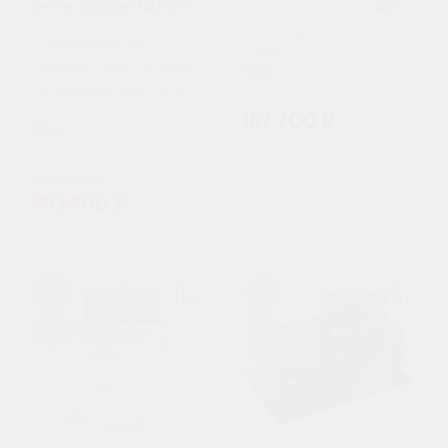
Септик Малахит NERO 5
Залповый сброс, л:
440
Производительность (л/
Пользователи:
5
сутки):
Залповый сброс, л:
200
1000
Производительность (л/
сутки):
157 700 ₽
1050
156 000 ₽
140 400 ₽
98
98
-10%
-20%