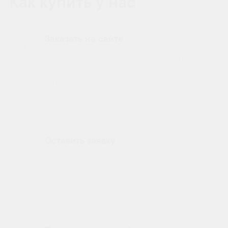
Как купить у нас
Заказать на сайте
01.
Выберите устройство и оформите
заказ: после оформления заказа
в течение 24 часов с вами свяжется
наш менеджер для согласования
выезда специалиста
Оставить заявку
02.
Оставьте заявку через форму
на сайте: в течение 24 часов с вами
свяжется наш менеджер для
согласования выезда специалиста