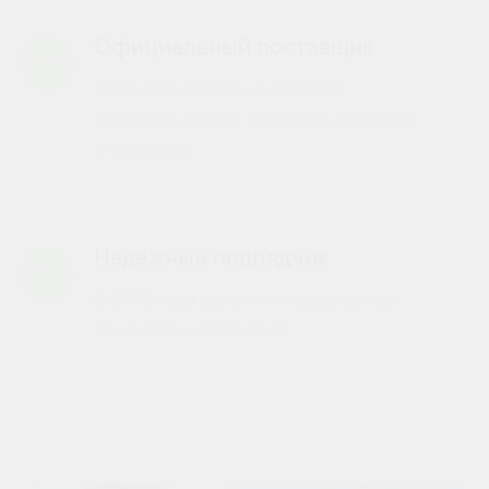
Официальный поставщик
4
Сертифицированный дилер
производителей септиков, погребов
и кессонов
Надёжный подрядчик
5
С 2015 года заручились доверием
клиентов и партнёров