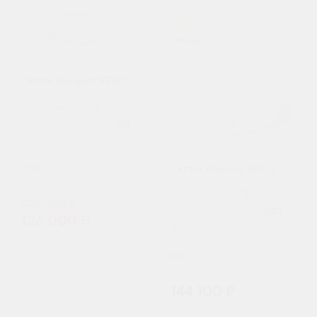
Септик Малахит NERO 3
Пользователи:
3
Залповый сброс, л:
150
Производительность (л/
сутки):
Септик Евролос БИО 3
750
Пользователи:
3
140 000 ₽
Залповый сброс, л:
240
126 000 ₽
Производительность (л/
сутки):
600
144 100 ₽