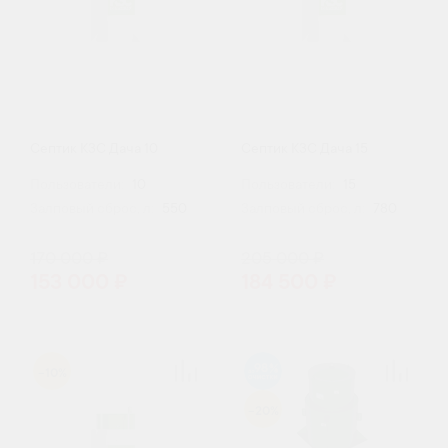
Септик КЗС Дача 10
Септик КЗС Дача 15
Пользователи:
10
Пользователи:
15
Залповый сброс, л:
550
Залповый сброс, л:
780
170 000 ₽
205 000 ₽
153 000 ₽
184 500 ₽
98
-10%
-20%