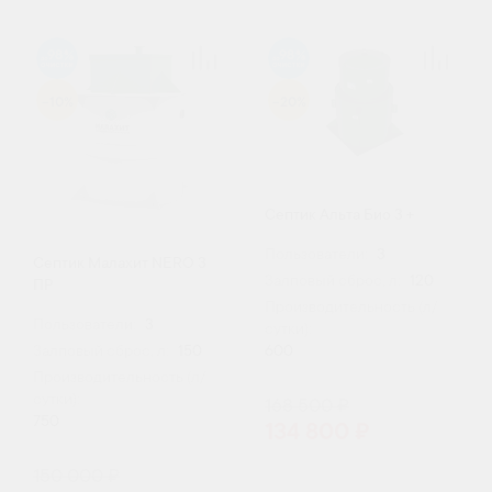
98
98
-10%
-20%
Септик Альта Био 3 +
Пользователи:
3
Септик Малахит NERO 3
Залповый сброс, л:
120
ПР
Производительность (л/
Пользователи:
3
сутки):
600
Залповый сброс, л:
150
Производительность (л/
сутки):
168 500 ₽
750
134 800 ₽
150 000 ₽