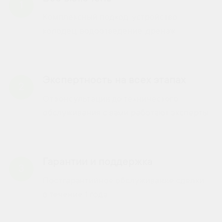
1
Комплексный подход: устройство,
колодец, водоотведение, дренаж.
Экспертность на всех этапах
2
От консультации до технического
обслуживания с вами работают эксперты
Гарантии и поддержка
3
Постгарантийное обслуживание сделки
в течение 1 года