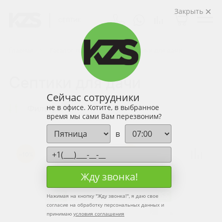
Закрыть
Главная
Каталог продукции
Септики для дачи
Септики для дачи
Сейчас сотрудники
не в офисе. Хотите, в выбранное
Фильтры
время мы сами Вам перезвоним?
в
-10%
-10%
Жду звонка!
Нажимая на кнопку "
Жду звонка!
", я даю свое
согласие на обработку персональных данных и
принимаю
условия соглашения