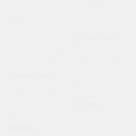
Септик Малахит NERO 6
ПР
Пользователи:
6
Залповый сброс, л:
260
Производительность (л/
Септик Евролос БИО 6
сутки):
1200
Пользователи:
6
Залповый сброс, л:
540
181 000 ₽
Производительность (л/
162 900 ₽
сутки):
1200
174 300 ₽