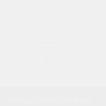
165 600 ₽
197 600 ₽
Просмотрено 30 из 45 моделей
Наверх
Загрузить ещё
1
2
Получить консультацию