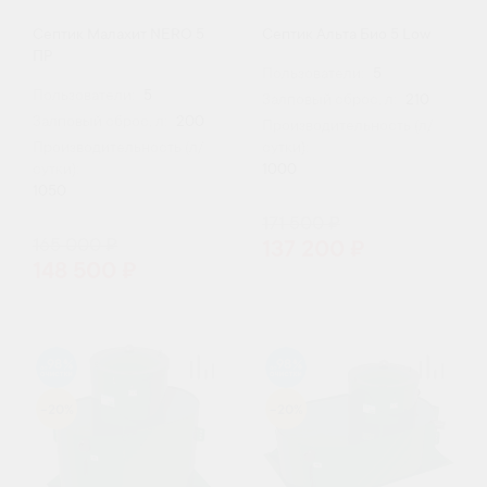
Септик Малахит NERO 5
Септик Альта Био 5 Low
ПР
Пользователи:
5
Пользователи:
5
Залповый сброс, л:
210
Залповый сброс, л:
200
Производительность (л/
Производительность (л/
сутки):
сутки):
1000
1050
171 500 ₽
165 000 ₽
137 200 ₽
148 500 ₽
98
98
-20%
-20%