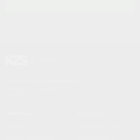
Отправить
Нажимая на кнопку, вы соглашаетесь с условиями Политики
конфиденциальности.
+7 (495) 565 33 72
|
septik@kzs.group
г. Королёв, ул. Лесная 14Б,
офис 770
Навигация
Все услуги
Главная
Доставка и оплата
Каталог продукции
Техническое и