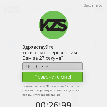
Закрыть
Главная
Каталог продукции
Септики
Септики Аквало
98
Здравствуйте,
хотите, мы перезвоним
Вам за 27 секунд?
Позвоните мне!
Нажимая на кнопку "
Позвоните мне
", я даю свое
согласие на обработку персональных данных и
принимаю
условия соглашения
00
:
26
:
99