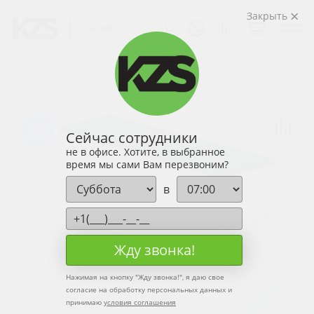
Закрыть
Главная
Каталог продукции
Септики
Септики Евроло
98
Сейчас сотрудники
не в офисе. Хотите, в выбранное
время мы сами Вам перезвоним?
в
Жду звонка!
Нажимая на кнопку "
Жду звонка!
", я даю свое
согласие на обработку персональных данных и
принимаю
условия соглашения