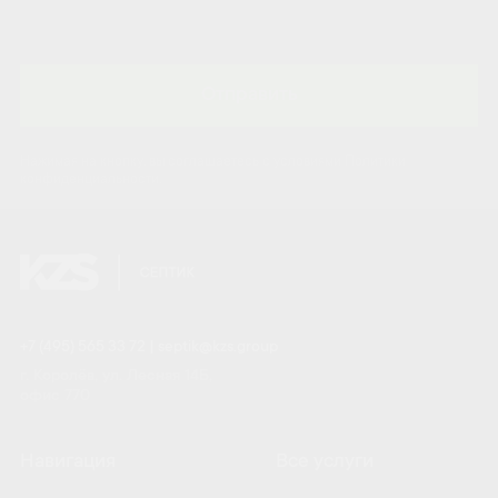
Отправить
Нажимая на кнопку, вы соглашаетесь с условиями Политики
конфиденциальности.
+7 (495) 565 33 72
|
septik@kzs.group
г. Королёв, ул. Лесная 14Б,
офис 770
Навигация
Все услуги