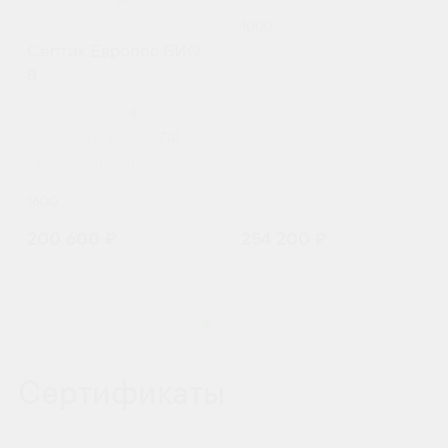
сутки):
1000
Септик Евролос БИО
8
Пользователи:
8
Залповый сброс, л:
710
Производительность (л/
сутки):
1600
200 600 ₽
254 200 ₽
Сертификаты