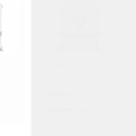
Септик Итал БИО 8
Пользователи:
8
Залповый сброс, л:
490
175 000 ₽
Подробнее