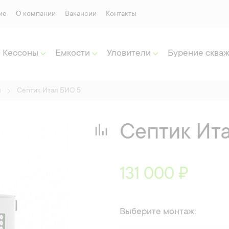
ие
О компании
Вакансии
Контакты
Кессоны
Емкости
Уловители
Бурение сква
л
Септик Итал БИО 5
Септик Ит
131 000 ₽
Выберите монтаж: