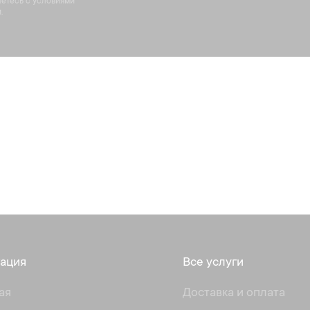
аетесь с условиями
.
ация
Все услуги
ая
Доставка и оплата