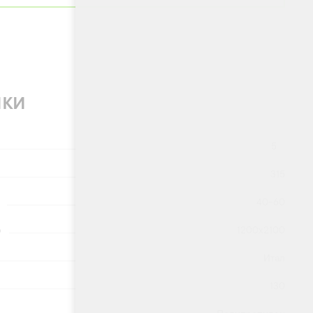
ики
5
315
40-60
)
1200х2100
Итал
130