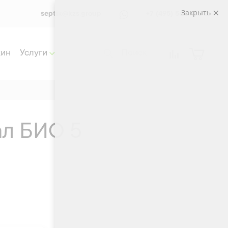
Закрыть
septik@kzs.group
+7 (495) 565 33 72
жин
Услуги
ал БИО 5