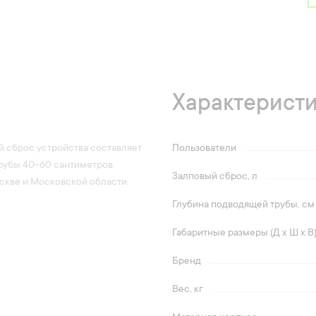
Характерист
й сброс устройства составляет
Пользователи
трубы 40-60 сантиметров.
Залповый сброс, л
скве и Московской области.
Глубина подводящей трубы, см
Габаритные размеры (Д х Ш х В
Бренд
Вес, кг