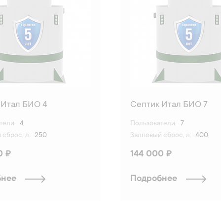
 Итал БИО 4
Септик Итал БИО 7
тели:
4
Пользователи:
7
сброс, л:
250
Залповый сброс, л:
400
0 ₽
144 000 ₽
бнее
Подробнее