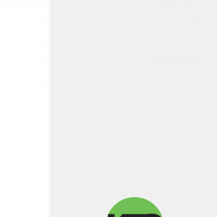
Полипропилен
98
10
компрессорная
1.20