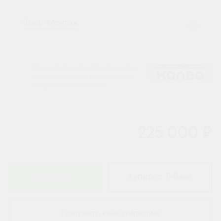
Шеф-Монтаж
Окончательная смета на монтаж
согласовывается после выезда
специалиста на объект.
225 000 ₽
В корзину
Купить с Т-Банк
Получить консультацию