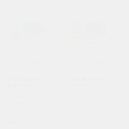
98
98
-10%
-10%
Септик Малахит
Септик Малахит
NERO 8 ПР
NERO 8
Пользователи:
8
Пользователи:
8
Залповый сброс, л:
390
Залповый сброс, л:
390
Производительность (л/
Производительность (л/
сутки):
сутки):
1600
1600