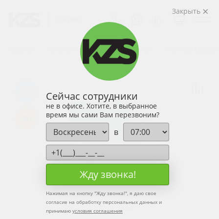
Закрыть
Главная
Каталог продукции
Септики
Септики Малахи
98
Сейчас сотрудники
не в офисе. Хотите, в выбранное
время мы сами Вам перезвоним?
-10%
в
Жду звонка!
Нажимая на кнопку "
Жду звонка!
", я даю свое
согласие на обработку персональных данных и
принимаю
условия соглашения