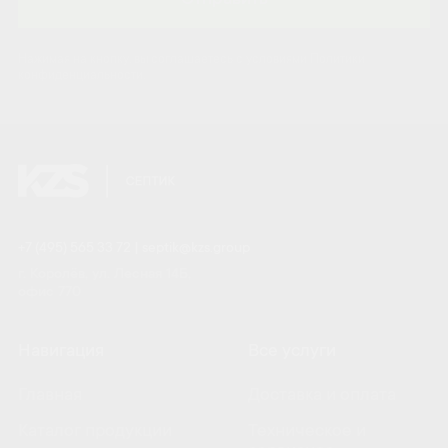
Отправить
Нажимая на кнопку, вы соглашаетесь с условиями Политики
конфиденциальности.
+7 (495) 565 33 72
|
septik@kzs.group
г. Королёв, ул. Лесная 14Б,
офис 770
Навигация
Все услуги
Главная
Доставка и оплата
Каталог продукции
Техническое и