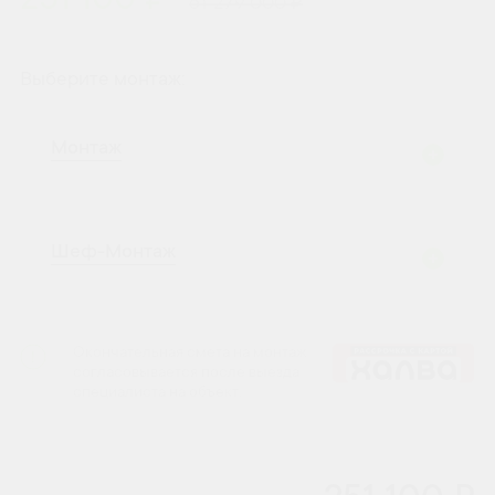
251 100 ₽
от 279 000 ₽
Выберите монтаж:
Монтаж
Шеф-Монтаж
Окончательная смета на монтаж
согласовывается после выезда
специалиста на объект.