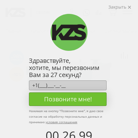
Закрыть
Главная
Каталог продукции
Септики
Септики Малахи
98
Здравствуйте,
хотите, мы перезвоним
Вам за 27 секунд?
-10%
Позвоните мне!
Нажимая на кнопку "
Позвоните мне
", я даю свое
согласие на обработку персональных данных и
принимаю
условия соглашения
00
:
26
:
99