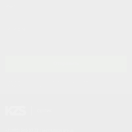
Отправить
Нажимая на кнопку, вы соглашаетесь с условиями Политики
конфиденциальности.
+7 (495) 565 33 72
|
septik@kzs.group