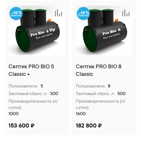
98
98
Септик PRO BIO 5
Септик PRO BIO 8
Classic +
Classic
Пользователи:
5
Пользователи:
8
Залповый сброс, л:
300
Залповый сброс, л:
500
Производительность (л/
Производительность (л/
сутки):
сутки):
1000
1600
153 600 ₽
182 800 ₽