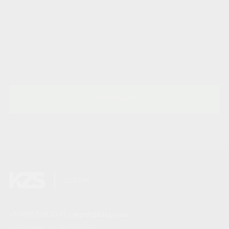
Отправить
Нажимая на кнопку, вы соглашаетесь с условиями Политики
конфиденциальности.
+7 (495) 565 33 72
|
septik@kzs.group
г. Королёв, ул. Лесная 14Б,