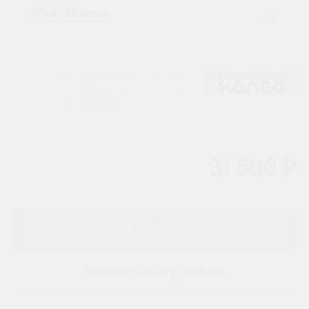
Шеф-Монтаж
Окончательная смета на монтаж
согласовывается после выезда
специалиста на объект.
31 500 ₽
В корзину
Получить консультацию