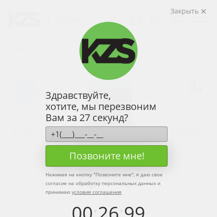
Закрыть
Главная
Каталог продукции
Септики
Септики Термит
67
Здравствуйте,
хотите, мы перезвоним
Вам за 27 секунд?
Позвоните мне!
Нажимая на кнопку "
Позвоните мне
", я даю свое
согласие на обработку персональных данных и
принимаю
условия соглашения
00
:
26
:
99