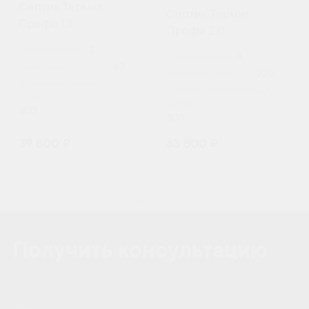
Септик Термит
Септик Термит
Профи 1.2
Профи 2.0
Пользователи:
2
Пользователи:
4
Залповый сброс, л:
140
Залповый сброс, л:
220
Производительность (л/
Производительность (л/
сутки):
сутки):
400
800
39 800 ₽
63 800 ₽
Получить консультацию