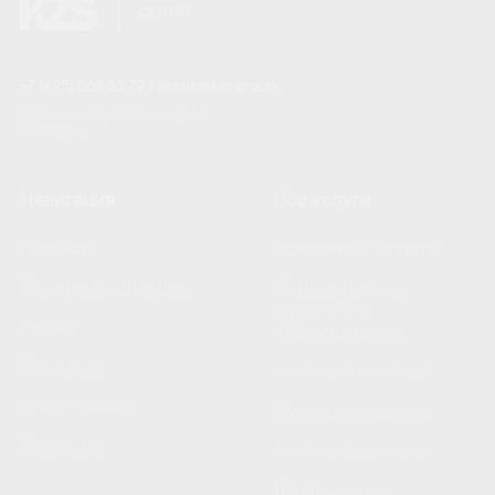
+7 (495) 565 33 72
|
septik@kzs.group
г. Королёв, ул. Лесная 14Б,
офис 770
Навигация
Все услуги
Главная
Доставка и оплата
Каталог продукции
Техническое и
сервисное
Акции
обслуживание
Вакансии
Монтаж септиков
О компании
Монтаж кессонов
Контакты
Монтаж погребов
Шеф-монтаж