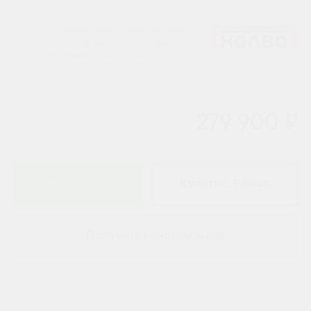
Окончательная смета на монтаж
согласовывается после выезда
специалиста на объект.
279 900 ₽
В корзину
Купить с Т-Банк
Получить консультацию