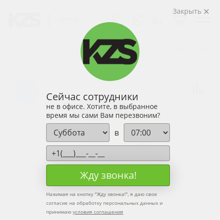
Закрыть
Главная
Каталог продукции
Септики
Септики Топас
98
Сейчас сотрудники
не в офисе. Хотите, в выбранное
время мы сами Вам перезвоним?
в
Жду звонка!
Нажимая на кнопку "
Жду звонка!
", я даю свое
согласие на обработку персональных данных и
принимаю
условия соглашения