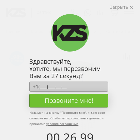
Закрыть
Главная
Каталог продукции
Септики
Септики Топас
98
Здравствуйте,
хотите, мы перезвоним
Вам за 27 секунд?
Позвоните мне!
Нажимая на кнопку "
Позвоните мне
", я даю свое
согласие на обработку персональных данных и
принимаю
условия соглашения
00
:
26
:
99