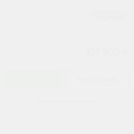
Окончательная смета на монтаж
согласовывается после выезда
специалиста на объект.
427 900 ₽
В корзину
Купить с Т-Банк
Получить консультацию