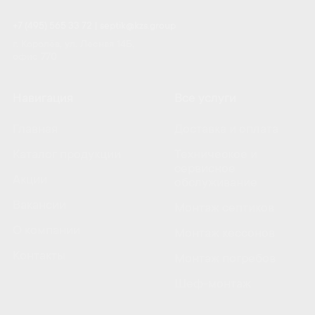
+7 (495) 565 33 72
|
septik@kzs.group
г. Королёв, ул. Лесная 14Б,
офис 770
Навигация
Все услуги
Главная
Доставка и оплата
Каталог продукции
Техническое и
сервисное
Акции
обслуживание
Вакансии
Монтаж септиков
О компании
Монтаж кессонов
Контакты
Монтаж погребов
Шеф-монтаж