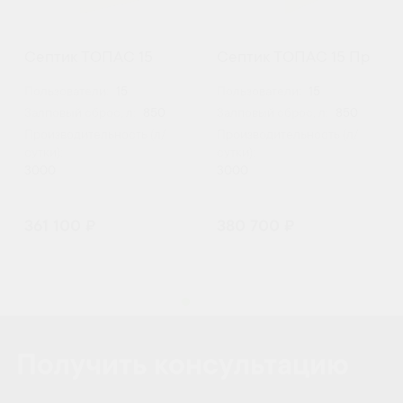
Септик ТОПАС 15
Септик ТОПАС 15 Пр
Пользователи:
15
Пользователи:
15
Залповый сброс, л:
850
Залповый сброс, л:
850
Производительность (л/
Производительность (л/
сутки):
сутки):
3000
3000
361 100 ₽
380 700 ₽
Получить консультацию