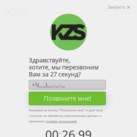
Закрыть
Главная
Каталог продукции
Септики
Септики Топас
98
Здравствуйте,
хотите, мы перезвоним
Вам за 27 секунд?
Позвоните мне!
Нажимая на кнопку "
Позвоните мне
", я даю свое
согласие на обработку персональных данных и
принимаю
условия соглашения
00
:
26
:
99