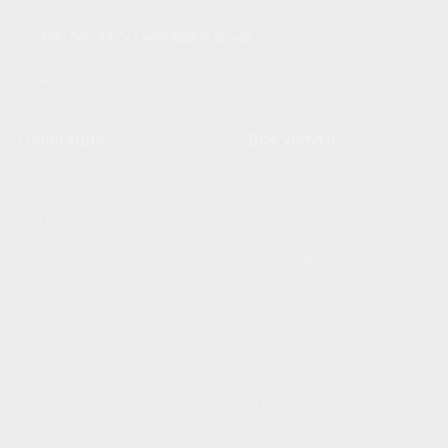
+7 (495) 565 33 72
|
septik@kzs.group
г. Королёв, ул. Лесная 14Б,
офис 770
Навигация
Все услуги
Главная
Доставка и оплата
Каталог продукции
Техническое и
сервисное
Акции
обслуживание
Вакансии
Монтаж септиков
О компании
Монтаж кессонов
Контакты
Монтаж погребов
Шеф-монтаж