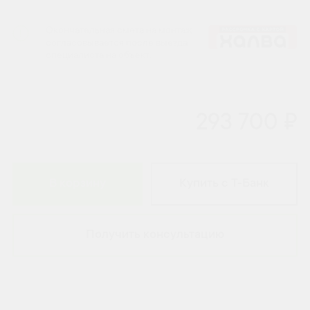
Окончательная смета на монтаж
согласовывается после выезда
специалиста на объект.
293 700 ₽
В корзину
Купить с Т-Банк
Получить консультацию