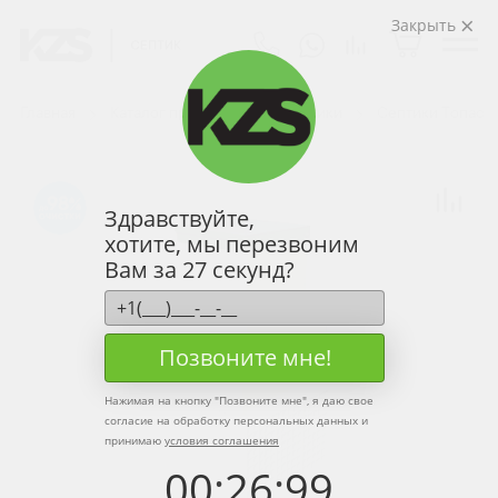
Закрыть
Главная
Каталог продукции
Септики
Септики Топас
98
Здравствуйте,
хотите, мы перезвоним
Вам за 27 секунд?
Позвоните мне!
Нажимая на кнопку "
Позвоните мне
", я даю свое
согласие на обработку персональных данных и
принимаю
условия соглашения
00
:
26
:
99