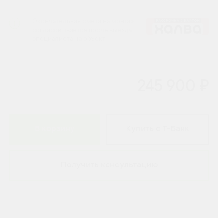
Окончательная смета на монтаж
согласовывается после выезда
специалиста на объект.
245 900 ₽
В корзину
Купить с Т-Банк
Получить консультацию