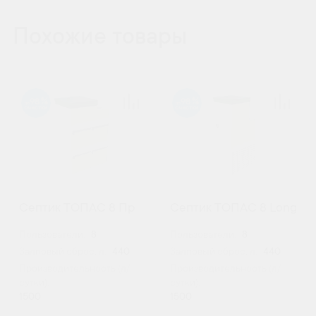
Похожие товары
98
98
Септик ТОПАС 8 Пр
Септик ТОПАС 8 Long
Пользователи:
8
Пользователи:
8
Залповый сброс, л:
440
Залповый сброс, л:
440
Производительность (л/
Производительность (л/
сутки):
сутки):
1500
1500