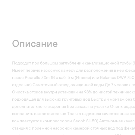
Описание
Подходит при большом заглублении канализационной трубы (11
Имеет первую насосную камеру для расположения в ней фек
насос Pedrollo ZXm 1B с каб. 5 м (Италия) или Belamos DWP 75
отдельно) Самотечный отвод очищенной воды До 7 человек п
Очистка стоков внутри установки на 98% до чистой техничес
подходящая для высоких грунтовых вод Быстрый монтаж без 
дополнительного якорения Без запаха на участке Очень редк
выполнить самостоятельно Только надежная качественная авт
комплектуется компрессором Secoh Sll‐50) Автономная канал
станция с приемной насосной камерой сточных вод под фека