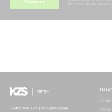
Нажимая на кнопку, вы соглаш
Отправить
Политики конфиденциальности
Навиг
Главн
+7 (495) 565 33 72
|
septik@kzs.group
Катал