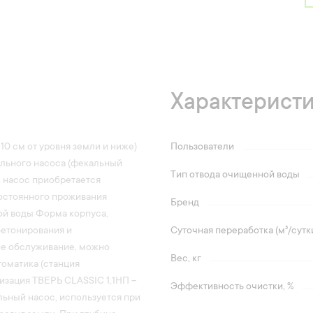
Характерист
0 см от уровня земли и ниже)
Пользователи
ального насоса (фекальный
Тип отвода очищенной воды
0, насос приобретается
остоянного проживания
Бренд
кой воды Форма корпуса,
бетонирования и
Суточная переработка (м³/сутк
ое обслуживание, можно
Вес, кг
оматика (станция
изация ТВЕРЬ CLASSIC 1,1НП –
Эффективность очистки, %
льный насос, используется при