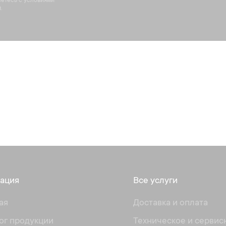
аетесь с условиями
.
ация
Все услуги
ая
Доставка и оплата
ог продукции
Техническое и сервис