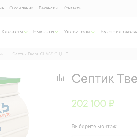
ие
О компании
Вакансии
Контакты
Кессоны
Емкости
Уловители
Бурение сква
рь
Септик Тверь CLASSIC 1,1НП
Септик Тве
202 100 ₽
Выберите монтаж: