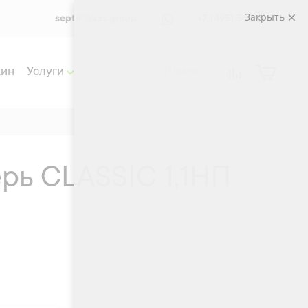
Закрыть
septik@kzs.group
+7 (495) 565 33 72
жин
Услуги
рь CLASSIC 1,1НП