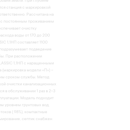
ровня земли. При глубине
тся станция с маркировкой
тветственно. Рассчитана на
, с постоянным проживанием
еспечивает очистку
асхода воды от 170 до 200
IC 1,1НП составляет 1100
и подразумевает подведение
убы. При расположении
LASSIC 1,1НП с наращенными
 (маркировка модели «П») –
шим сроком службы. Метод
кой очистки канализационных
я в обслуживании 1 раз в 2-3
плуатации. Модель подходит
ким уровнем грунтовых вод.
токов ( 98%), компактные
рмирование, септик снабжен