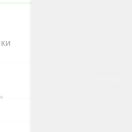
ики
7
Самотечный
Тверь
и)
1,1
185
98