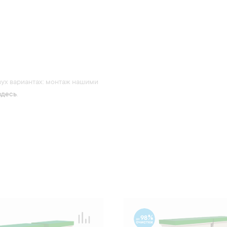
вух вариантах: монтаж нашими
здесь
.
98