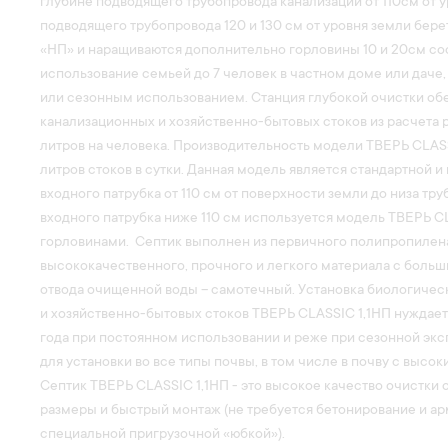
глубине подводящего трубопровода канализации от 110см от у
подводящего трубопровода 120 и 130 см от уровня земли бере
«НП» и наращиваются дополнительно горловины 10 и 20см соо
использование семьей до 7 человек в частном доме или даче
или сезонным использованием. Станция глубокой очистки об
канализационных и хозяйственно-бытовых стоков из расчета р
литров на человека. Производительность модели ТВЕРЬ CLASS
литров стоков в сутки. Данная модель является стандартной 
входного патрубка от 110 см от поверхности земли до низа тр
входного патрубка ниже 110 см используется модель ТВЕРЬ C
горловинами. Септик выполнен из первичного полипропилена
высококачественного, прочного и легкого материала с боль
отвода очищенной воды – самотечный. Установка биологичес
и хозяйственно-бытовых стоков ТВЕРЬ CLASSIC 1,1НП нуждаетс
года при постоянном использовании и реже при сезонной экс
для установки во все типы почвы, в том числе в почву с высо
Септик ТВЕРЬ CLASSIC 1,1НП - это высокое качество очистки с
размеры и быстрый монтаж (не требуется бетонирование и а
специальной пригрузочной «юбкой»).