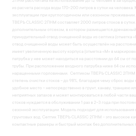
2ПНМ рассчитана на использование до 12 человек в загородно
из расчета расхода воды 170-200 литров в сутки на человека.
эксплуатации при круглогодичном или сезонном проживании.
ТВЕРЬ CLASSIC 2ПНМ составляет 2000 литров стоков в сутки
дополнительным отсеком, в котором размещается дренажный
принудительный отвод очищенной воды из септика (отметка «
отвод очищенной воды может быть осуществлён на расстояни
имеет увеличенную высоту корпуса (отметка «М» в маркировке
патрубка у нее может находиться на расстоянии до 64 см от п
трубы. При расположении входного патрубка ниже 64 см испо
наращенными горловинами. Септиком ТВЕРЬ CLASSIC 2ПНМ 
степень очистки стоков – до 98%, благодаря чему сброс воды
удобное место – непосредственно в грунт, канаву, траншею и
неприятных запахов и может монтироваться в любой части ва
стоков нуждается в обслуживании 1 раз в 2-3 года при посто
сезонной эксплуатации. Модель подходит для использования 
грунтовых вод. Септик ТВЕРЬ CLASSIC 2ПНМ – это высокое ка
компактные размеры и быстрый монтаж без дополнительных 