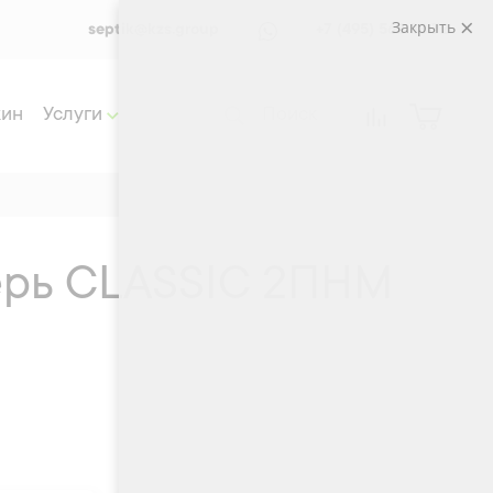
Закрыть
septik@kzs.group
+7 (495) 565 33 72
жин
Услуги
ерь CLASSIC 2ПНМ