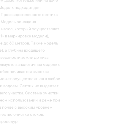
м доме, коттедже или на даче
 Модель подходит для
 Производительность септика
. Модель оснащена
 насос, который осуществляет
Н» в маркировке модели),
е до 60 метров. Также модель
), а глубина входящего
оверхности земли до низа
льзуется аналогичная модель с
обеспечивается высокая
 может осуществляться в любое
ли водоем. Септик не выделяет
шего участка. Система очистки
янном использовании и реже при
в почве с высоким уровнем
чество очистки стоков,
процедур.