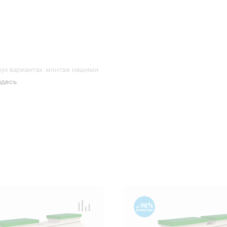
вух вариантах: монтаж нашими
здесь
.
98