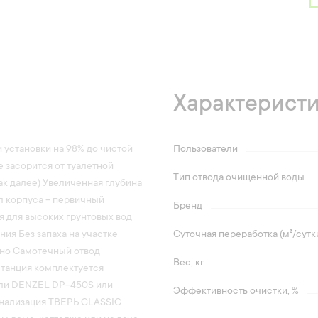
Характерист
 установки на 98% до чистой
Пользователи
е засорится от туалетной
Тип отвода очищенной воды
ак далее) Увеличенная глубина
л корпуса – первичный
Бренд
 для высоких грунтовых вод
ия Без запаха на участке
Суточная переработка (м³/сутк
ьно Самотечный отвод
Вес, кг
станция комплектуется
 или DENZEL DP-450S или
Эффективность очистки, %
канализация ТВЕРЬ CLASSIC