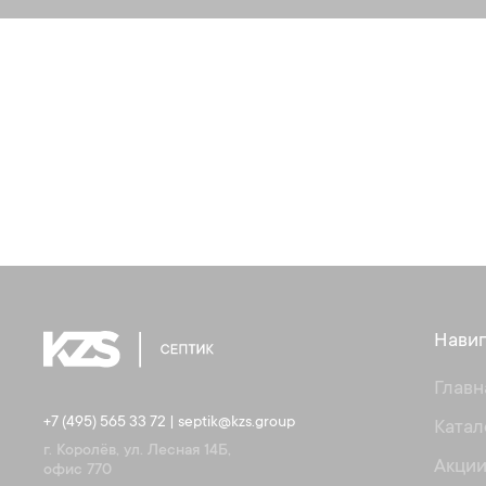
Навиг
Главн
+7 (495) 565 33 72
|
septik@kzs.group
Катал
г. Королёв, ул. Лесная 14Б,
Акци
офис 770