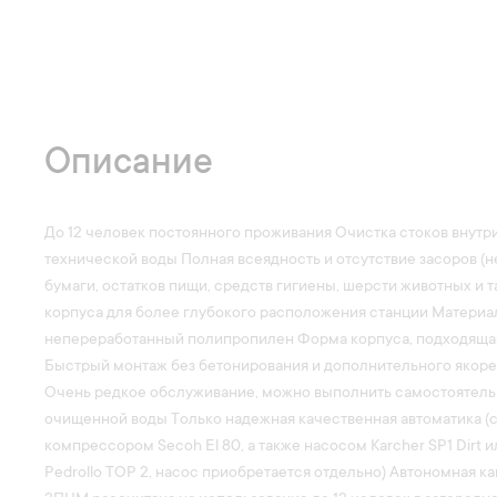
Описание
До 12 человек постоянного проживания Очистка стоков внутри
технической воды Полная всеядность и отсутствие засоров (н
бумаги, остатков пищи, средств гигиены, шерсти животных и т
корпуса для более глубокого расположения станции Материа
непереработанный полипропилен Форма корпуса, подходящая
Быстрый монтаж без бетонирования и дополнительного якорен
Очень редкое обслуживание, можно выполнить самостоятел
очищенной воды Только надежная качественная автоматика (
компрессором Secoh El 80, а также насосом Karcher SP1 Dirt
Pedrollo TOP 2, насос приобретается отдельно) Автономная 