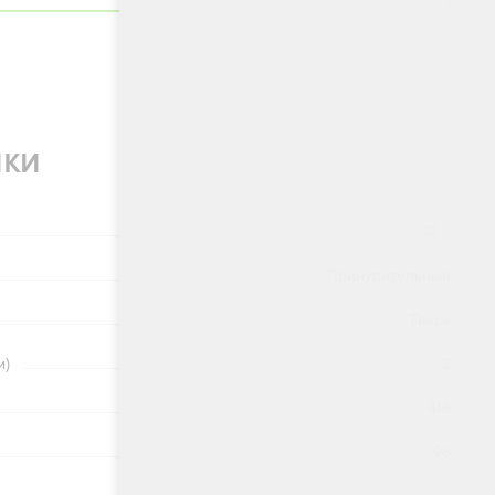
ики
12
Принудительный
Тверь
и)
2
415
98