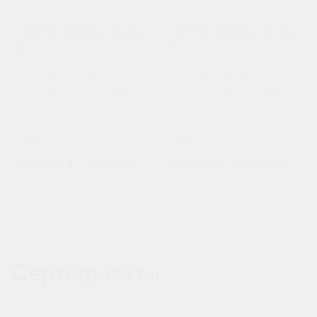
Септик Юнилос Астра
Септик Юнилос Астра
8
9
Пользователи:
8
Пользователи:
9
Залповый сброс, л:
350
Залповый сброс, л:
410
Производительность (л/
Производительность (л/
сутки):
сутки):
1600
1800
157 250 ₽
185 000 ₽
169 150 ₽
199 000 ₽
Сертификаты