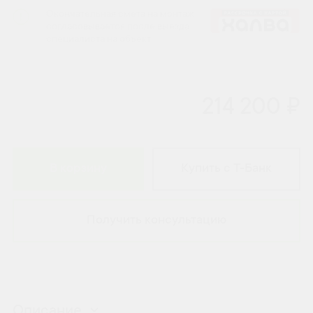
Окончательная смета на монтаж
согласовывается после выезда
специалиста на объект.
214 200 ₽
В корзину
Купить с Т-Банк
Получить консультацию
Описание