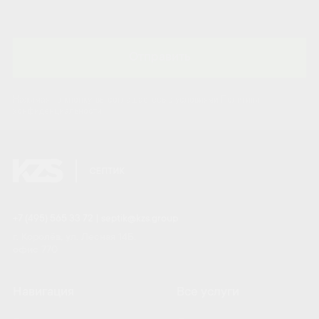
Отправить
Нажимая на кнопку, вы соглашаетесь с условиями Политики
конфиденциальности.
+7 (495) 565 33 72
|
septik@kzs.group
г. Королёв, ул. Лесная 14Б,
офис 770
Навигация
Все услуги