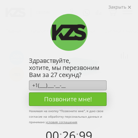
Закрыть
Главная
Каталог продукции
Септики
Септики Юнилос
98
Здравствуйте,
хотите, мы перезвоним
Вам за 27 секунд?
-15%
Позвоните мне!
Нажимая на кнопку "
Позвоните мне
", я даю свое
согласие на обработку персональных данных и
принимаю
условия соглашения
00
:
26
:
99