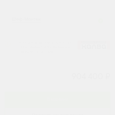
Шеф-Монтаж
Окончательная смета на монтаж
согласовывается после выезда
специалиста на объект.
904 400 ₽
В корзину