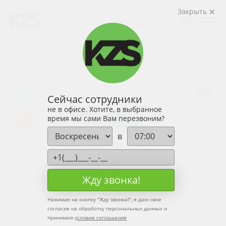
Закрыть
Главная
Каталог продукции
Септики
Септики Юнилос
98
Сейчас сотрудники
не в офисе. Хотите, в выбранное
время мы сами Вам перезвоним?
-15%
в
Жду звонка!
Нажимая на кнопку "
Жду звонка!
", я даю свое
согласие на обработку персональных данных и
принимаю
условия соглашения