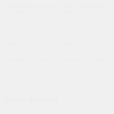
Септик Юнилос Астра
Септик Юнилос Астра
50 миди
50 лонг
Пользователи:
50
Пользователи:
50
Залповый сброс, л:
1800
Залповый сброс, л:
1800
Производительность (л/
Производительность (л/
сутки):
сутки):
10000
10000
674 050 ₽
793 000 ₽
696 150 ₽
819 000 ₽
Сертификаты