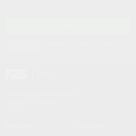
Отправить
Нажимая на кнопку, вы соглашаетесь с условиями Политики
конфиденциальности.
+7 (495) 565 33 72
|
septik@kzs.group
г. Королёв, ул. Лесная 14Б,
офис 770
Навигация
Все услуги