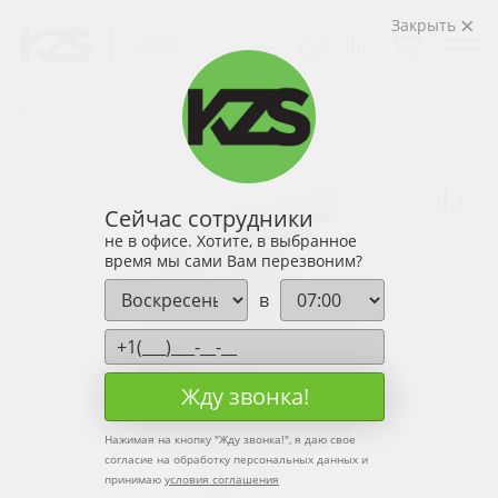
Закрыть
Главная
Каталог продукции
Уловители
Пескоуловите
Сейчас сотрудники
не в офисе. Хотите, в выбранное
время мы сами Вам перезвоним?
в
Жду звонка!
Нажимая на кнопку "
Жду звонка!
", я даю свое
согласие на обработку персональных данных и
принимаю
условия соглашения