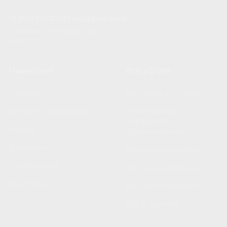
+7 (495) 565 33 72
|
septik@kzs.group
г. Королёв, ул. Лесная 14Б,
офис 770
Навигация
Все услуги
Главная
Доставка и оплата
Каталог продукции
Техническое и
сервисное
Акции
обслуживание
Вакансии
Монтаж септиков
О компании
Монтаж кессонов
Контакты
Монтаж погребов
Шеф-монтаж