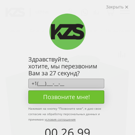
Закрыть
Главная
Каталог продукции
Уловители
Пескоуловите
Здравствуйте,
хотите, мы перезвоним
Вам за 27 секунд?
Позвоните мне!
Нажимая на кнопку "
Позвоните мне
", я даю свое
согласие на обработку персональных данных и
принимаю
условия соглашения
00
:
26
:
99