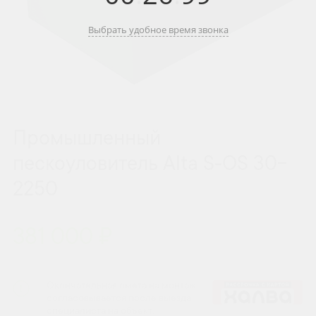
Выбрать удобное время звонка
Промышленный
пескоуловитель Alta S-OS 30-
2250
381 000 ₽
Окончательная смета на монтаж
согласовывается после выезда
специалиста на объект.