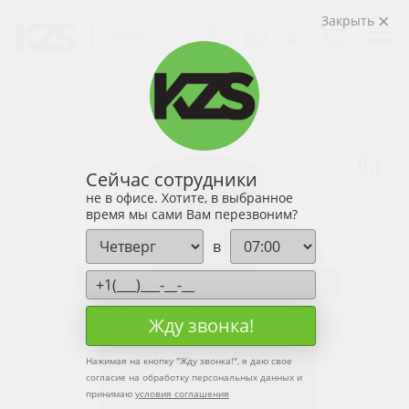
Закрыть
Главная
Каталог продукции
Уловители
Жироуловител
Сейчас сотрудники
не в офисе. Хотите, в выбранное
время мы сами Вам перезвоним?
в
Жду звонка!
Нажимая на кнопку "
Жду звонка!
", я даю свое
согласие на обработку персональных данных и
принимаю
условия соглашения