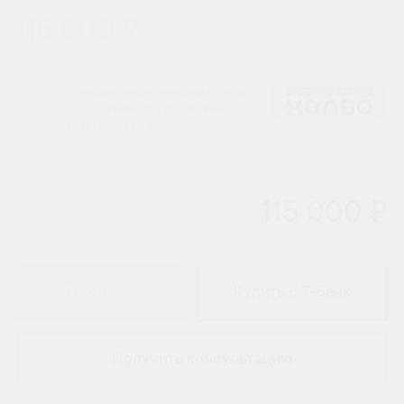
115 000 ₽
Окончательная смета на монтаж
согласовывается после выезда
специалиста на объект.
115 000 ₽
В корзину
Купить с Т-Банк
Получить консультацию