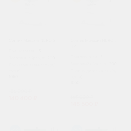
Септик Малахит NERO 5
Септик Малахит NERO 5
ПР
Пользователи:
5
Пользователи:
5
Залповый сброс, л:
200
Залповый сброс, л:
200
Производительность (л/
сутки):
Производительность (л/
1050
сутки):
1050
156 000 ₽
165 000 ₽
140 400 ₽
148 500 ₽
98
98