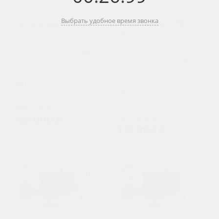
Выбрать удобное время звонка
Септик Малахит NERO 3
Септик Малахит NERO 3
ПР
Пользователи:
3
Пользователи:
3
Залповый сброс, л:
150
Залповый сброс, л:
150
Производительность (л/
сутки):
Производительность (л/
750
сутки):
750
140 000 ₽
150 000 ₽
126 000 ₽
135 000 ₽
98
98
-10%
-10%