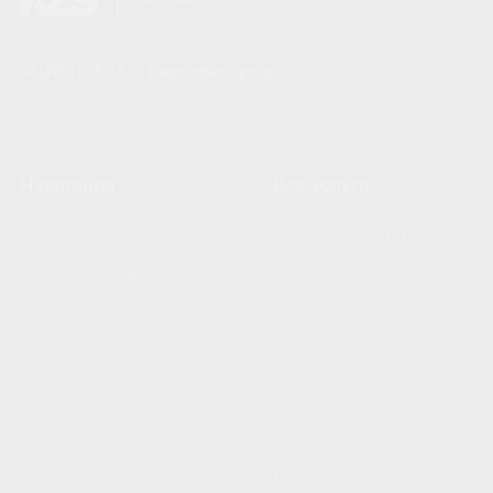
+7 (495) 565 33 72
|
septik@kzs.group
г. Королёв, ул. Лесная 14Б,
офис 770
Навигация
Все услуги
Главная
Доставка и оплата
Каталог продукции
Техническое и
сервисное
Акции
обслуживание
Вакансии
Монтаж септиков
О компании
Монтаж кессонов
Контакты
Монтаж погребов
Шеф-монтаж