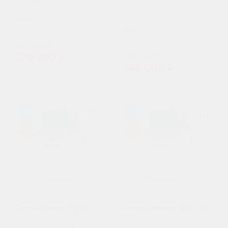
Производительность (л/
сутки):
Производительность (л/
3000
сутки):
3000
311 000 ₽
320 000 ₽
279 900 ₽
288 000 ₽
98
98
-10%
-10%
Септик Малахит NERO 20
Септик Малахит NERO 20
ПР
Пользователи:
20