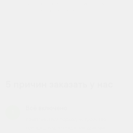
всех деталей мы согласуем дату
выезда специалиста
5 причин заказать у нас
Всё включено
1
Комплексный подход: устройство,
колодец, водоотведение, дренаж.