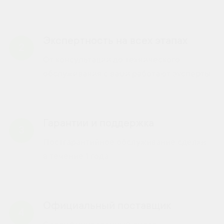
Экспертность на всех этапах
2
От консультации до технического
обслуживания с вами работают эксперты
Гарантии и поддержка
3
Постгарантийное обслуживание сделки
в течение 1 года
Официальный поставщик
4