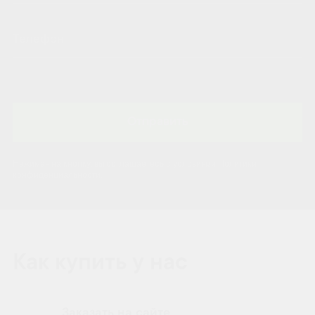
Отправить
Нажимая на кнопку, вы соглашаетесь с условиями Политики
конфиденциальности.
Как купить у нас
Заказать на сайте