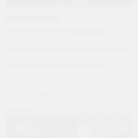
Монтаж септиков
Подготовка котлована и монтаж опалубки
Прокладка трубопровода
Установка септика в котлован и частичная засыпка
Присоединение трубопровода к приемной камере
Прокладка электрических коммуникаций
Установка компрессоров / насосов
Заливка водой и обратная засыпка
Запуск установки
Проверка правильности работы очистных
сооружений