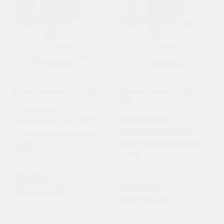
-10%
-10%
Септик Малахит NERO 6
Септик Малахит NERO 6
ПР
Пользователи:
6
Пользователи:
6
Залповый сброс, л:
260
Залповый сброс, л:
260
Производительность (л/
сутки):
Производительность (л/
1200
сутки):
1200
170 000 ₽
181 000 ₽
153 000 ₽
162 900 ₽