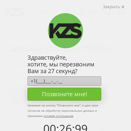
Закрыть
Главная
Каталог продукции
Малахит NERO
Септики Малахит NERO
Здравствуйте,
хотите, мы перезвоним
Фильтры
Вам за 27 секунд?
98
98
Позвоните мне!
-10%
-10%
Нажимая на кнопку "
Позвоните мне
", я даю свое
согласие на обработку персональных данных и
принимаю
условия соглашения
00
:
26
:
99