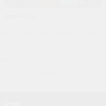
Шеф-монтаж
Наполнение системы водой
Монтаж и присоединение патрубка к ПВХ-трубе
Врезка подводящей трубы в корпус септика
Подключение электропитания и запуск
компрессоров
Монтаж насосов для принудительного сброса
(при необходимости)
Запуск и настройка системы
Консультация покупателя по работе устройства