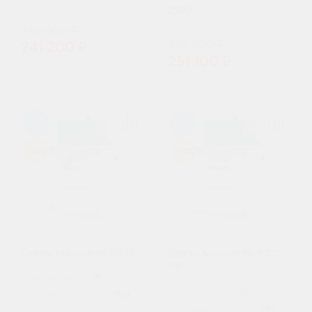
2500
268 000 ₽
279 000 ₽
241 200 ₽
251 100 ₽
98
98
-10%
-10%
Септик Малахит NERO 15
Септик Малахит NERO 15
ПР
Пользователи:
15
Пользователи:
15
Залповый сброс, л:
750
Залповый сброс, л:
750