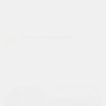
Сертифицированный дилер
производителей септиков, погребов
и кессонов
Надёжный подрядчик
5
С 2015 года заручились доверием
клиентов и партнёров