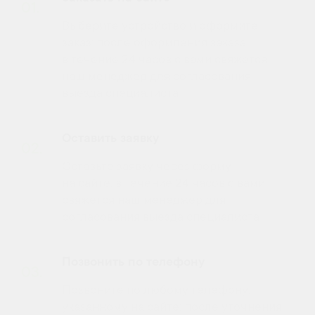
01.
Выберите устройство и оформите
заказ: после оформления заказа
в течение 24 часов с вами свяжется
наш менеджер для согласования
выезда специалиста
Оставить заявку
02.
Оставьте заявку через форму
на сайте: в течение 24 часов с вами
свяжется наш менеджер для
согласования выезда специалиста
Позвонить по телефону
03.
Позвоните по любому телефону,
указанному на сайте: после уточнения