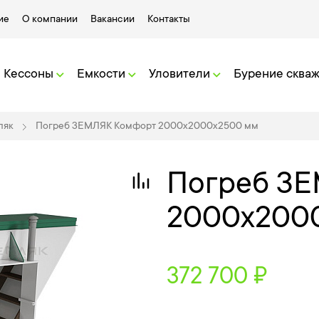
ие
О компании
Вакансии
Контакты
Кессоны
Емкости
Уловители
Бурение сква
ляк
Погреб ЗЕМЛЯК Комфорт 2000x2000x2500 мм
Погреб З
2000x200
372 700 ₽