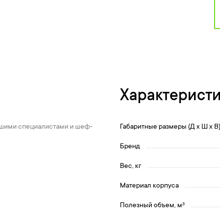
Характерист
нашими специалистами и шеф-
Габаритные размеры (Д х Ш х В
Бренд
Вес, кг
Материал корпуса
Полезный объем, мᶟ