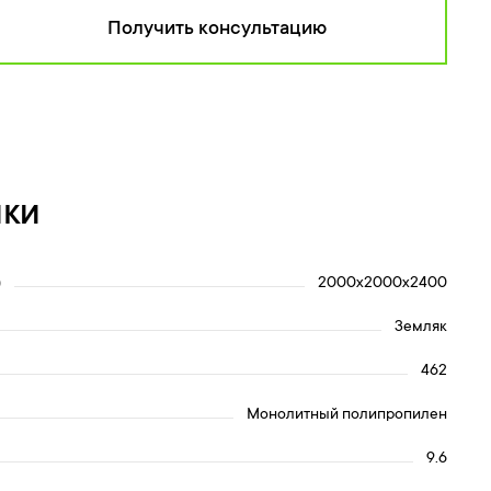
Получить консультацию
ики
)
2000x2000x2400
Земляк
462
Монолитный полипропилен
9.6