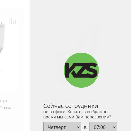
орт
Погреб ЗЕМЛЯК Комфорт
Сейчас сотрудники
0 мм
Плюс 4500x2000x2500 мм
не в офисе. Хотите, в выбранное
799 300 ₽
время мы сами Вам перезвоним?
в
Подробнее