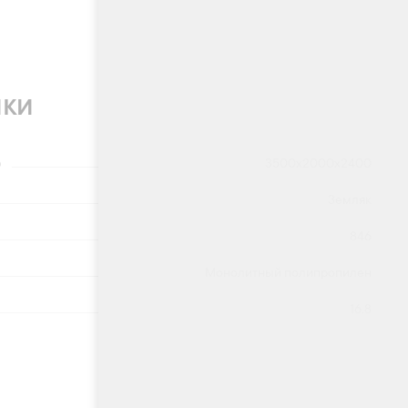
ики
)
3500x2000x2400
Земляк
846
Монолитный полипропилен
16.8