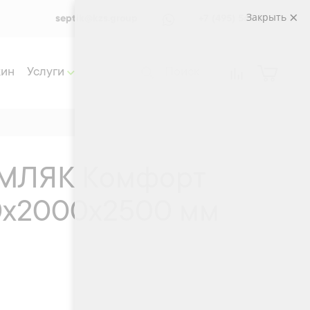
Закрыть
septik@kzs.group
+7 (495) 565 33 72
жин
Услуги
ЕМЛЯК Комфорт
0x2000x2500 мм