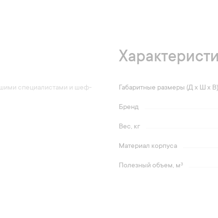
Характерист
нашими специалистами и шеф-
Габаритные размеры (Д х Ш х В
Бренд
Вес, кг
Материал корпуса
Полезный объем, мᶟ