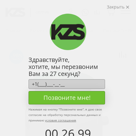
Закрыть
Главная
Каталог продукции
Септики
Септики Pro Bio
98
Здравствуйте,
хотите, мы перезвоним
Вам за 27 секунд?
Позвоните мне!
Нажимая на кнопку "
Позвоните мне
", я даю свое
согласие на обработку персональных данных и
принимаю
условия соглашения
00
:
26
:
99