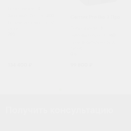
Пользователи:
4
Залповый сброс, л:
200
Септик Pro Bio 3 Про
Производительность (л/
Пользователи:
3
сутки):
750
Залповый сброс, л:
160
Производительность (л/
сутки):
0.6
134 400 ₽
99 800 ₽
Получить консультацию