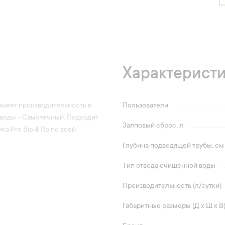
Характерист
 имеет производительность в
Пользователи
а воды - Самотечный. Подходит
Залповый сброс, л
а Pro Bio 4 Пр по всей
Глубина подводящей трубы, см
Тип отвода очищенной воды
Производительность (л/сутки)
Габаритные размеры (Д х Ш х В