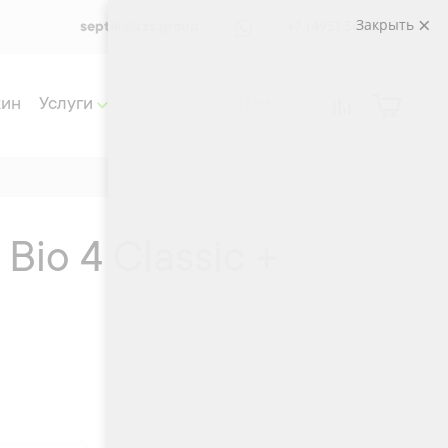
Закрыть
septik@kzs.group
+7 (495) 565 33 72
жин
Услуги
Bio 4 Classic +