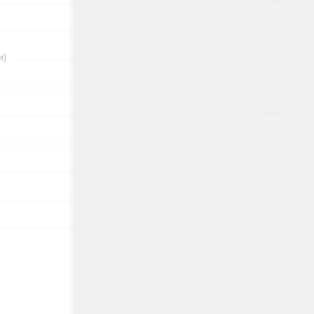
Pro Bio
1
и)
0.75
110
Полипропилен
98
1,5
1
компрессорная