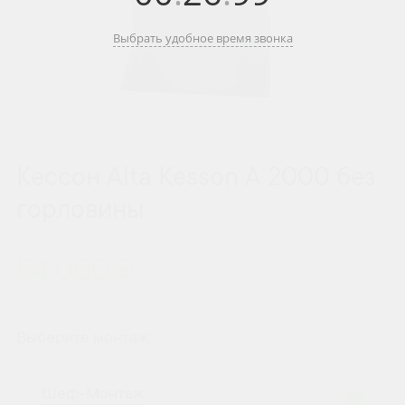
Выбрать удобное время звонка
Кессон Alta Kesson А 2000 без
горловины
54 000 ₽
Выберите монтаж:
Шеф-Монтаж