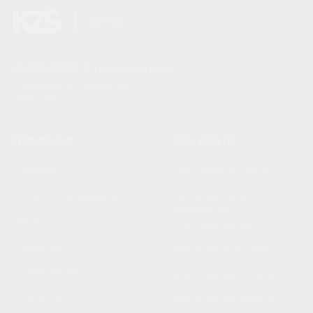
+7 (495) 565 33 72
|
septik@kzs.group
г. Королёв, ул. Лесная 14Б,
офис 770
Навигация
Все услуги
Главная
Доставка и оплата
Каталог продукции
Техническое и
сервисное
Акции
обслуживание
Вакансии
Монтаж септиков
О компании
Монтаж кессонов
Контакты
Монтаж погребов