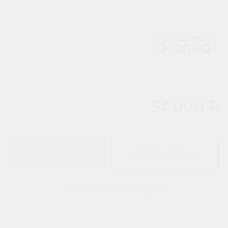
Окончательная смета на монтаж
согласовывается после выезда
специалиста на объект.
54 000 ₽
В корзину
Купить с Т-Банк
Получить консультацию