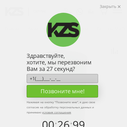
Закрыть
Главная
Каталог продукции
Кессоны
Кессоны Alta Bi
Здравствуйте,
хотите, мы перезвоним
Вам за 27 секунд?
Позвоните мне!
Нажимая на кнопку "
Позвоните мне
", я даю свое
согласие на обработку персональных данных и
принимаю
условия соглашения
00
:
26
:
99