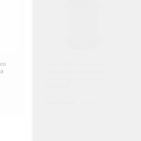
 со
Кессон Alta Kesson BS + со
ой
смещенной горловиной и
усиленным основанием
65 000 ₽
Подробнее