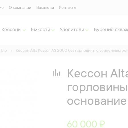
ие
О компании
Вакансии
Контакты
Кессоны
Емкости
Уловители
Бурение сква
 Bio
Кессон Alta Kesson АS 2000 без горловины с усиленным о
Кессон Alt
горловины
основани
60 000 ₽