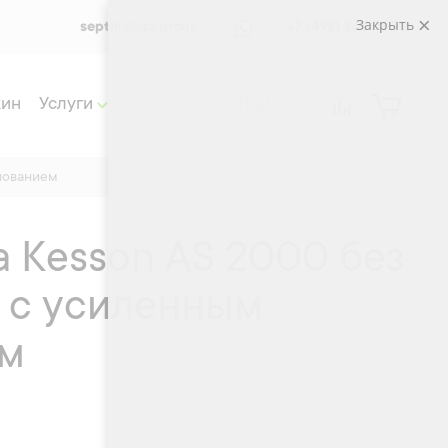
Закрыть
septik@kzs.group
+7 (495) 565 33 72
жин
Услуги
снованием
a Kesson АS 2000 без
 с усиленным
ем