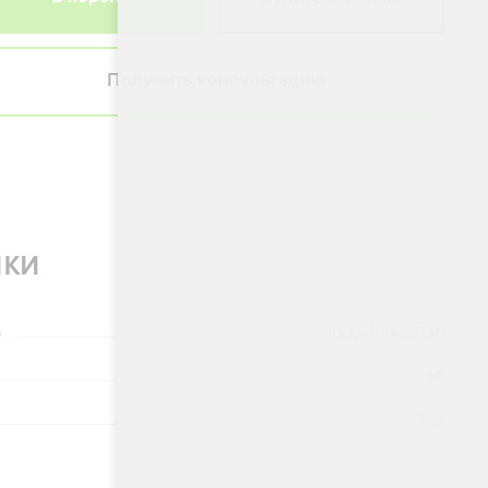
Получить консультацию
ики
)
1000х1000х2130
60
955