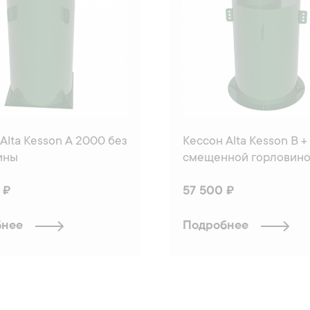
Alta Kesson А 2000 без
Кессон Alta Kesson B +
ины
смещенной горловин
 ₽
57 500 ₽
бнее
Подробнее