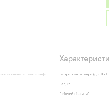
Характерист
нашими специалистами и шеф-
Габаритные размеры (Д х Ш х В
Вес, кг
Рабочий объем, м³