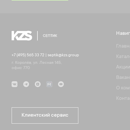
Навиг
Главн
+7 (495) 565 33 72
|
septik@kzs.group
Катал
г. Королёв, ул. Лесная 14Б,
Акци
офис 770
Вакан
О ком
Конта
Клиентский сервис